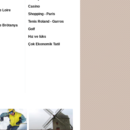
n
Casino
e Loire
Shopping - Paris
n
Tenis Roland - Garros
ve Brötanya
n
Golf
Hız ve lüks
Çok Ekonomik Tatil