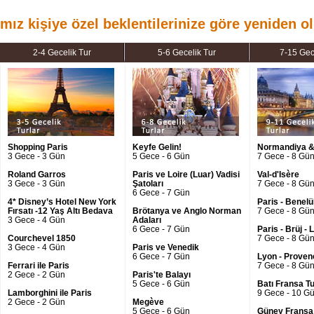
ız kişiye özel beklentilerinize göre yeniden ol
2-4 Gecelik Tur
5-6 Gecelik Tur
7-15 Gec
Shopping Paris
Keyfe Gelin!
Normandiya &
3 Gece - 3 Gün
5 Gece - 6 Gün
7 Gece - 8 Gü
Roland Garros
Paris ve Loire (Luar) Vadisi
Val-d'Isère
3 Gece - 3 Gün
Şatoları
7 Gece - 8 Gü
6 Gece - 7 Gün
4* Disney’s Hotel New York
Paris - Benel
Fırsatı -12 Yaş Altı Bedava
Brötanya ve Anglo Norman
7 Gece - 8 Gü
3 Gece - 4 Gün
Adaları
6 Gece - 7 Gün
Paris - Brüj -
Courchevel 1850
7 Gece - 8 Gü
3 Gece - 4 Gün
Paris ve Venedik
6 Gece - 7 Gün
Lyon - Proven
Ferrari ile Paris
7 Gece - 8 Gü
2 Gece - 2 Gün
Paris'te Balayı
5 Gece - 6 Gün
Batı Fransa T
Lamborghini ile Paris
9 Gece - 10 G
2 Gece - 2 Gün
Megève
5 Gece - 6 Gün
Güney Fransa 