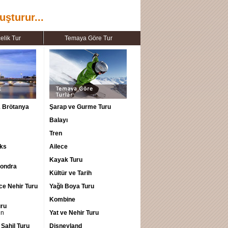
uşturur...
elik Tur
Temaya Göre Tur
 Brötanya
Şarap ve Gurme Turu
n
Balayı
n
Tren
üks
Ailece
n
Kayak Turu
 Londra
n
Kültür ve Tarih
ce Nehir Turu
Yağlı Boya Turu
n
Kombine
uru
ün
Yat ve Nehir Turu
Sahil Turu
Disneyland