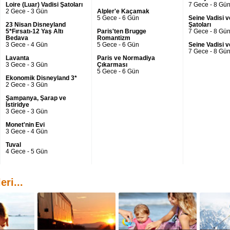
Loire (Luar) Vadisi Şatoları
7 Gece - 8 Gü
2 Gece - 3 Gün
Alpler'e Kaçamak
5 Gece - 6 Gün
Seine Vadisi v
23 Nisan Disneyland
Şatoları
5*Fırsatı-12 Yaş Altı
Paris'ten Brugge
7 Gece - 8 Gü
Bedava
Romantizm
3 Gece - 4 Gün
5 Gece - 6 Gün
Seine Vadisi 
7 Gece - 8 Gü
Lavanta
Paris ve Normadiya
3 Gece - 3 Gün
Çıkarması
5 Gece - 6 Gün
Ekonomik Disneyland 3*
2 Gece - 3 Gün
Şampanya, Şarap ve
İstiridye
3 Gece - 3 Gün
Monet'nin Evi
3 Gece - 4 Gün
Tuval
4 Gece - 5 Gün
ri...