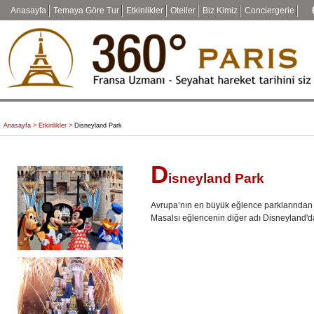
Anasayfa
Temaya Göre Tur
Etkinlikler
Oteller
Biz Kimiz
Conciergerie
Anasayfa
>
Etkinlikler >
Disneyland Park
D
isneyland Park
Avrupa’nın en büyük eğlence parklarından ol
Masalsı eğlencenin diğer adı Disneyland'da 