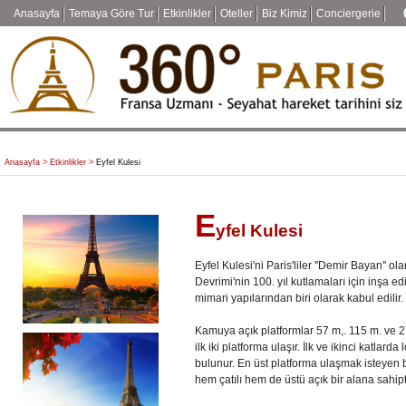
Anasayfa
Temaya Göre Tur
Etkinlikler
Oteller
Biz Kimiz
Conciergerie
Anasayfa
>
Etkinlikler >
Eyfel Kulesi
E
yfel Kulesi
Eyfel Kulesi'ni Paris'liler ''Demir Bayan'' o
Devrimi'nin 100. yıl kutlamaları için inşa ed
mimari yapılarından biri olarak kabul edilir.
Kamuya açık platformlar 57 m,. 115 m. ve 27
ilk iki platforma ulaşır. İlk ve ikinci katlarda
bulunur. En üst platforma ulaşmak isteyen b
hem çatılı hem de üstü açık bir alana sahipti