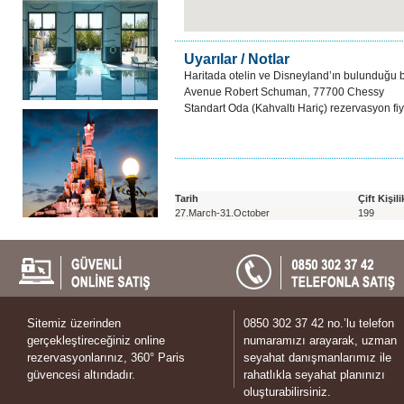
Uyarılar / Notlar
Haritada otelin ve Disneyland’ın bulunduğu böl
Avenue Robert Schuman, 77700 Chessy
Standart Oda (Kahvaltı Hariç) rezervasyon fiya
Tarih
Çift Kişil
27.March-31.October
199
Sitemiz üzerinden
0850 302 37 42 no.’lu telefon
gerçekleştireceğiniz online
numaramızı arayarak, uzman
rezervasyonlarınız, 360° Paris
seyahat danışmanlarımız ile
güvencesi altındadır.
rahatlıkla seyahat planınızı
oluşturabilirsiniz.