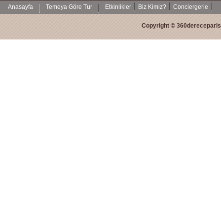
Anasayfa
Temeya Göre Tur
Etkinlikler
Biz Kimiz?
Conciergerie
Copyright © 360dereceparis.c