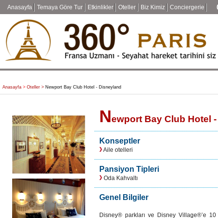
Anasayfa
Temaya Göre Tur
Etkinlikler
Oteller
Biz Kimiz
Conciergerie
Anasayfa
>
Oteller >
Newport Bay Club Hotel - Disneyland
N
ewport Bay Club Hotel 
Konseptler
Aile otelleri
Pansiyon Tipleri
Oda Kahvaltı
Genel Bilgiler
Disney® parkları ve Disney Village®’e 10 da