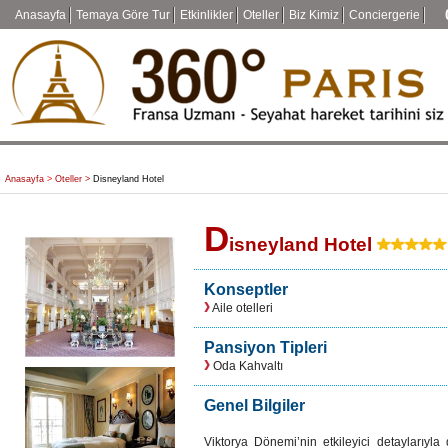
Anasayfa
Temaya Göre Tur
Etkinlikler
Oteller
Biz Kimiz
Conciergerie
Anasayfa
>
Oteller >
Disneyland Hotel
D
isneyland Hotel
Konseptler
Aile otelleri
Pansiyon Tipleri
Oda Kahvaltı
Genel Bilgiler
Viktorya Dönemi’nin etkileyici detaylarıy