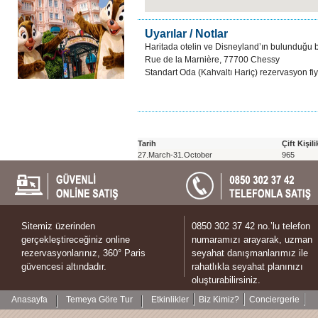
Uyarılar / Notlar
Haritada otelin ve Disneyland’ın bulunduğu böl
Rue de la Marnière, 77700 Chessy
Standart Oda (Kahvaltı Hariç) rezervasyon fiya
Tarih
Çift Kişil
27.March-31.October
965
Sitemiz üzerinden
0850 302 37 42 no.’lu telefon
gerçekleştireceğiniz online
numaramızı arayarak, uzman
rezervasyonlarınız, 360° Paris
seyahat danışmanlarımız ile
güvencesi altındadır.
rahatlıkla seyahat planınızı
oluşturabilirsiniz.
Anasayfa
Temeya Göre Tur
Etkinlikler
Biz Kimiz?
Conciergerie